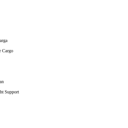
ga
argo
Support