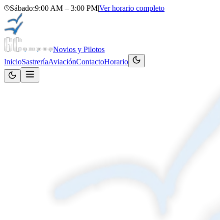
Sábado
:
9:00 AM – 3:00 PM
|
Ver horario completo
Novios y Pilotos
Inicio
Sastrería
Aviación
Contacto
Horario