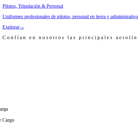
Pilotos, Tripulación & Personal
Uniformes profesionales de pilotos, personal en tierra y administrativo
Explorar
→
Confían en nosotros las principales aerolí
ga
argo