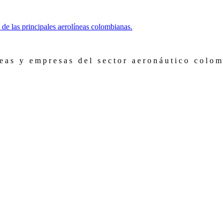
 de las principales aerolíneas colombianas.
neas y empresas del sector aeronáutico colo