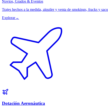
Novios, Grados & Eventos
Trajes hechos a la medida, alquiler y venta de smokings, fracks y sa
Explorar
→
Dotación Aeronáutica